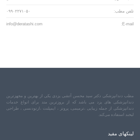
تلفن مطب:
۰۹۹۰۲۲۷۱۰۵۰
info@deratashi.com
E-mail:
مطب دندانپزشکی دکتر سید محسن آتشی یزدی یکی از بهترین و مجهزترین
دندانپزشکی های یزد می باشد که از بروزترین متد برای انواع خدمات
دندانپزشکی از جمله زیبایی ،ترمیمی، پروتز ، ایمپلنت ،ارتودنسی ، طراحی
لبخند استفاده می‌کند.
لینکهای مفید