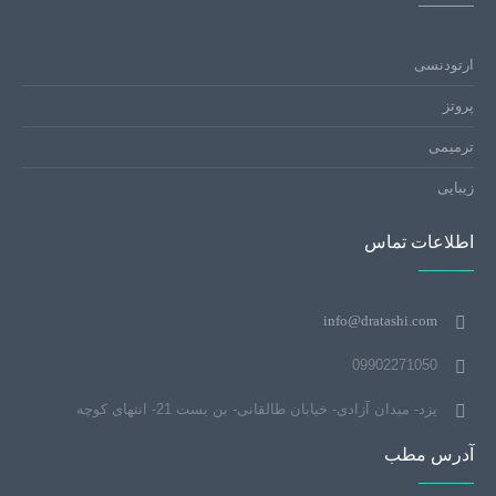
ارتودنسی
پروتز
ترمیمی
زیبایی
اطلاعات تماس
info@dratashi.com
09902271050
یزد- میدان آزادی- خیابان طالقانی- بن بست 21- انتهای کوچه
آدرس مطب